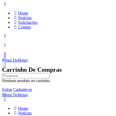
Home
Notícias
Solicitações
Contato
Portal DeMolay
Carrinho De Compras
Pesquisar
por:
Nenhum produto no carrinho.
Entrar
Cadastre-se
Portal DeMolay
Home
Notícias