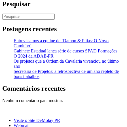
Pesquisar
Pesquisar
por:
Postagens recentes
Entrevistamos a equipe de ‘Damon & Pítias: O Novo
Caminho’
Gabinete Estadual lança série de cursos SPAD Formações
O 2024 da ADAE-PR
Os projetos que a Ordem da Cavalaria vivenciou no último
ano
Secretaria de Projetos: a retrospectiva de um ano repleto de
bons trabalhos
Comentários recentes
Nenhum comentário para mostrar.
Visite o Site DeMolay PR
Webmail