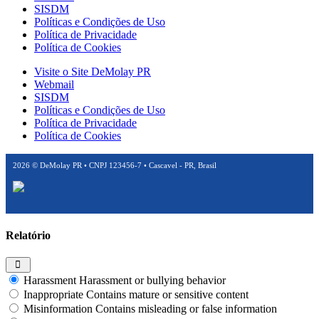
SISDM
Políticas e Condições de Uso
Política de Privacidade
Política de Cookies
Visite o Site DeMolay PR
Webmail
SISDM
Políticas e Condições de Uso
Política de Privacidade
Política de Cookies
2026
© DeMolay PR • CNPJ 123456-7 • Cascavel - PR, Brasil
Relatório
Harassment
Harassment or bullying behavior
Inappropriate
Contains mature or sensitive content
Misinformation
Contains misleading or false information