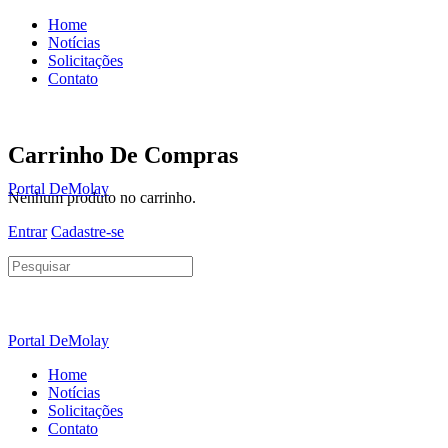
Home
Notícias
Solicitações
Contato
Carrinho De Compras
Portal DeMolay
Nenhum produto no carrinho.
Entrar
Cadastre-se
Pesquisar
por:
Portal DeMolay
Home
Notícias
Solicitações
Contato