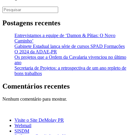
Pesquisar
por:
Postagens recentes
Entrevistamos a equipe de ‘Damon & Pítias: O Novo
Caminho’
Gabinete Estadual lança série de cursos SPAD Formações
O 2024 da ADAE-PR
Os projetos que a Ordem da Cavalaria vivenciou no último
ano
Secretaria de Projetos: a retrospectiva de um ano repleto de
bons trabalhos
Comentários recentes
Nenhum comentário para mostrar.
Visite o Site DeMolay PR
Webmail
SISDM