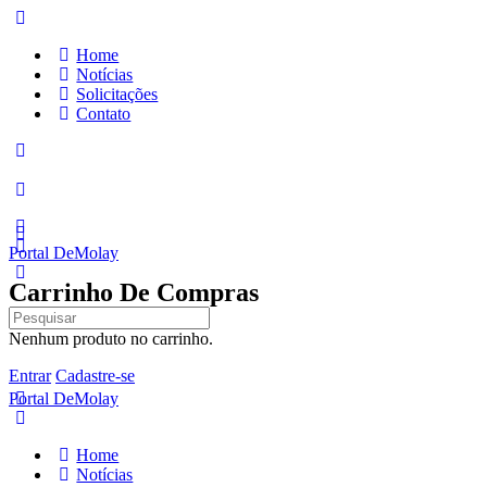
Home
Notícias
Solicitações
Contato
Portal DeMolay
Carrinho De Compras
Pesquisar
por:
Nenhum produto no carrinho.
Entrar
Cadastre-se
Portal DeMolay
Home
Notícias